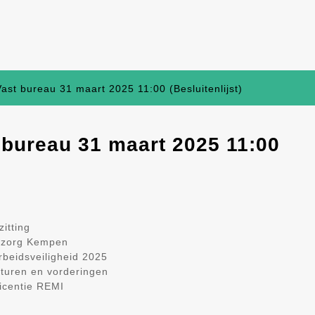
Vast bureau 31 maart 2025 11:00 (Besluitenlijst)
t bureau 31 maart 2025 11:00
itting
nszorg Kempen
rbeidsveiligheid 2025
turen en vorderingen
licentie REMI