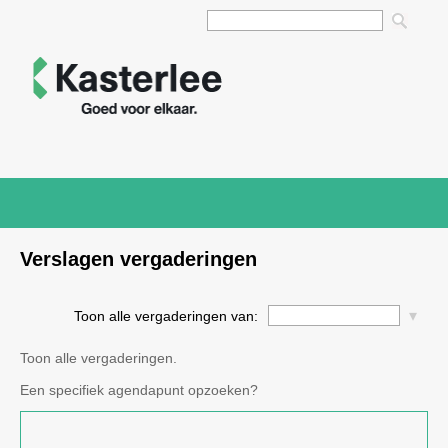
Verslagen vergaderingen
Toon alle vergaderingen van:
Toon alle vergaderingen.
Een specifiek agendapunt opzoeken?