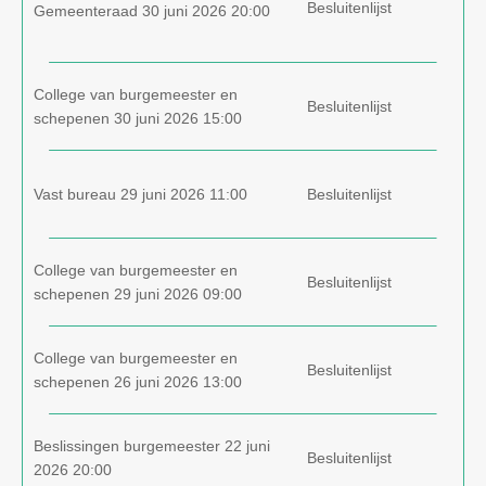
Besluitenlijst
Gemeenteraad 30 juni 2026 20:00
College van burgemeester en
Besluitenlijst
schepenen 30 juni 2026 15:00
Vast bureau 29 juni 2026 11:00
Besluitenlijst
College van burgemeester en
Besluitenlijst
schepenen 29 juni 2026 09:00
College van burgemeester en
Besluitenlijst
schepenen 26 juni 2026 13:00
Beslissingen burgemeester 22 juni
Besluitenlijst
2026 20:00